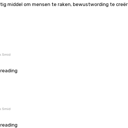
htig middel om mensen te raken, bewustwording te creë
ik Smid
sreading
ik Smid
sreading