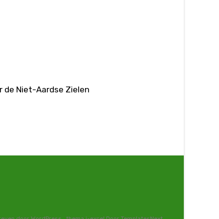
r de Niet-Aardse Zielen
even door WordPress
, thema
i-excel
Door TemplatesNext.