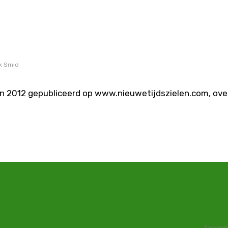
ik Smid
, in 2012 gepubliceerd op www.nieuwetijdszielen.com, ove
Aangedr