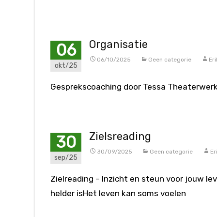
Organisatie
06
06/10/2025
Geen categorie
Er
okt/25
Gesprekscoaching door Tessa Theaterwerk
Zielsreading
30
30/09/2025
Geen categorie
Er
sep/25
Zielreading – Inzicht en steun voor jouw l
helder isHet leven kan soms voelen
Meer lezen…