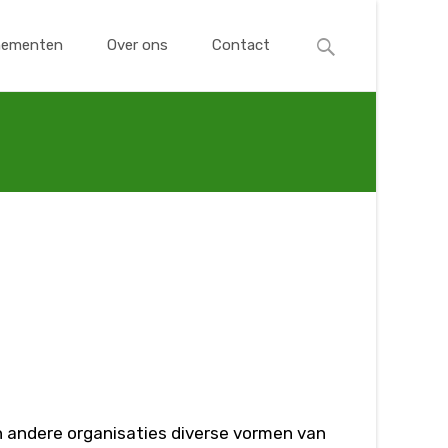
Zoek
nementen
Over ons
Contact
naar:
n andere organisaties diverse vormen van