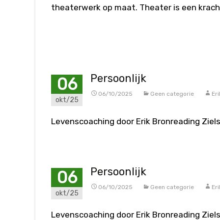
theaterwerk op maat. Theater is een krac
Meer lezen…
Persoonlijk
06
06/10/2025
Geen categorie
Er
okt/25
Levenscoaching door Erik Bronreading Ziel
Persoonlijk
06
06/10/2025
Geen categorie
Er
okt/25
Levenscoaching door Erik Bronreading Ziel