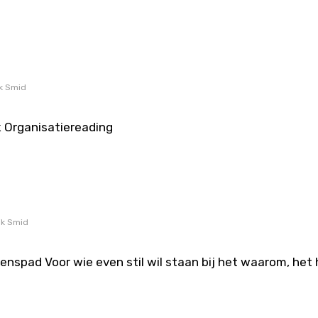
ik Smid
 Organisatiereading
ik Smid
evenspad Voor wie even stil wil staan bij het waarom, he