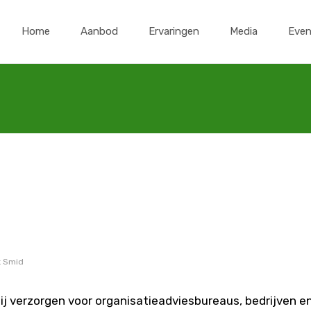
Ga
naar
Home
Aanbod
Ervaringen
Media
Eve
de
inhoud
k Smid
j verzorgen voor organisatieadviesbureaus, bedrijven e