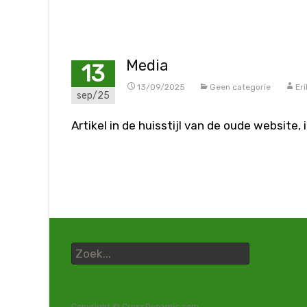
Media
13
13/09/2025
Geen categorie
Er
sep/25
Artikel in de huisstijl van de oude website
Zoek
naar:
Copyright © CrossDynamic.com