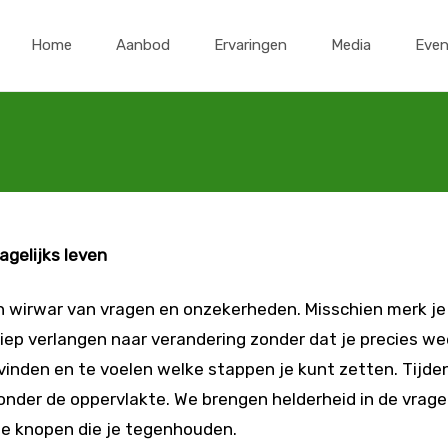
Ga
naar
Home
Aanbod
Ervaringen
Media
Eve
de
inhoud
agelijks leven
n wirwar van vragen en onzekerheden. Misschien merk je 
 diep verlangen naar verandering zonder dat je precies wee
 vinden en te voelen welke stappen je kunt zetten. Tijden
der de oppervlakte. We brengen helderheid in de vragen
de knopen die je tegenhouden.