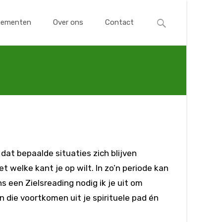
Zoek
nementen
Over ons
Contact
naar:
dat bepaalde situaties zich blijven
t welke kant je op wilt. In zo’n periode kan
s een Zielsreading nodig ik je uit om
 die voortkomen uit je spirituele pad én