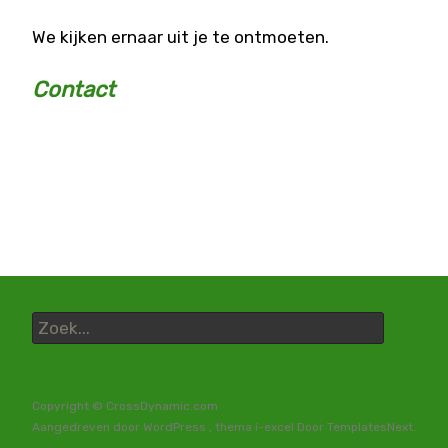
We kijken ernaar uit je te ontmoeten.
Contact
Zoek
naar:
Copyright © CrossDynamic.com
Aangedreven door WordPress
, thema
i-excel
Door TemplatesNext.