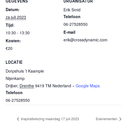
GEGEVENS
ORGANISATOR
Datum:
Erik Smid
Telefoon
za,juli,2023
06-27528550
Tijd:
E-mail
10:30 - 13:30
erik@crossdynamic.com
Kosten:
€20
LOCATIE
Dorpshuis ’t Kaampie
Nijenkamp
Drijber
,
Drenthe
9419 TM
Nederland
+ Google Maps
Telefoon
06-27528550
Inspiratielezing maandag 17 juli 2023
Evenementen